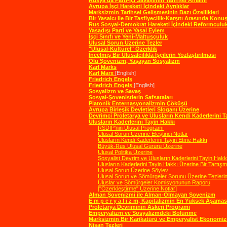
Rusya'da Parti-İçi Savaşımın Tarihsel Anlamı
Avrupa İşçi Hareketi İçindeki Ayrılıklar
Marksizmin Tarihsel Gelişmesinin Bazı Özellikleri
Bir Yasalcı ile Bir Tasfiyecilik-Karşıtı Arasında Kon
Rus Sosyal-Demokrat Hareketi İçindeki Reformculu
Yasadışı Parti ve Yasal Eylem
İşçi Sınıfı ve Yeni-Maltusçuluk
Ulusal Sorun Üzerine Tezler
"Ulusal-Kültürel" Özerklik
İncelmiş Bir Ulusalcılıkla İşçilerin Yozlaştırılması
Ölü Şovenizm, Yaşayan Sosyalizm
Karl Marks
Karl Marx
[English]
Friedrich Engels
Friedrich Engels
[English]
Sosyalizm ve Savaş
Sosyal-Şovenistlerin Safsataları
Platonik Enternasyonalizmin Çöküşü
Avrupa Birleşik Devletleri Sloganı Üzerine
Devrimci Proletarya ve Ulusların Kendi Kaderlerini T
Ulusların Kaderlerini Tayin Hakkı
RSDİP'nin Ulusal Programı
Ulusal Sorun Üzerine Eleştirici Notlar
Ulusların Kendi Kaderlerini Tayin Etme Hakkı
Büyük-Rus Ulusal Gururu Üzerine
Ulusal Politika Üzerine
Sosyalist Devrim ve Ulusların Kaderlerini Tayin Hakk
Ulusların Kaderlerini Tayin Hakkı Üzerine Bir Tartış
Ulusal Sorun Üzerine Söylev
Ulusal Sorun ve Sömürgeler Sorunu Üzerine Tezlerin 
Uluslar ve Sömürgeler Komisyonunun Raporu
["Özerkleştirme" Üzerine Notlar]
Alman Şovenizmi ile Alman-Olmayan Şovenizm
E m p e r y a l i z m, Kapitalizmin En Yüksek Aşamas
Proletarya Devriminin Askeri Programı
Emperyalizm ve Sosyalizmdeki Bölünme
Marksizmin Bir Karikatürü ve Emperyalist Ekonomi
Nisan Tezleri