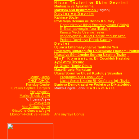
N i s a n T e z l e r i ve E k i m D e v r i m i
Marksizm ve Ayaklanma
Marxism and Insurrection
[English]
D e v l e t v e D e v r i m
Kâhince Sözler
Proletarya Devrimi ve Dönek Kautsky
Oportünizm ve İkinci Enternasyonalin Çöküşü
II. Enternasyonalin İflası (Batkısı)
Kurucu Meclis Üzerine Tezler
Vandervelde'in Devlet Üzerine Yeni Bir Kitabı
Proleter Devrim ve Dönek Kautsky
D e v l e t
Üçüncü Enternasyonal ve Tarihteki Yeri
Proletarya Diktatörlüğü Döneminde Ekonomi-Politi
Ulusal ve Sömürgeler Sorunu Üzerine Tezler
"S o l" K o m ü n i z m: Bir Çocukluk Hastalığı
Aynî Vergi Üzerine
Az Olsun, Temiz Olsun
Marx-Engels-Marksizm
Ulusal Sorun ve Ulusal Kurtuluş Savaşları
Mahir Çayan
Programımızda Ulusal Sorun
THKP-C/HDÖ
Ulusal Sorun Üzerine Bir Konferans İçin Tezler
Kurtuluş-Cephe
Burjuva Demokrasisi ve Proletarya Diktatörlüğü
Kurtuluş Cephesi Dergileri
Marks-Engels-Lenin:
K a d ı n ve A i l e
Eriş Yayınları
Marks-Engels Arşivi
V. İ. Lenin Arşivi
J. Stalin Arşivi
Mao Zedung Arşivi
Giap/Che Guevara Arşivi
Ekonomi-Politik ve Felsefe
Ana sayfaya Dönüş