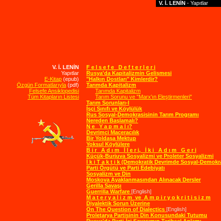
V. İ. LENİN
- Yapıtl
V. İ. LENİN
F e l s e f e D e f t e r l e r i
Yapıtlar
Rusya'da Kapitalizmin Gelişmesi
E-Kitap
(epub)
"Halkın Dostları" Kimlerdir?
Özgün Formatlarıyla
(pdf)
Tarımda Kapitalizm
Felsefe Ansiklopedisi
Tarımda Kapitalizm
Tüm Kitapların Listesi
Tarım Sorunu ve "Marx'ın Eleştirmenleri"
Tarım Sorunları-I
İşçi Sınıfı ve Köylülük
Rus Sosyal-Demokrasisinin Tarım Programı
Nereden Başlamalı?
N e Y a p m a l ı?
Devrimci Maceracılık
Bir Yoldaşa Mektup
Yoksul Köylülere
B i r A d ı m İ l e r i, İ k i A d ı m G e r i
Küçük-Burjuva Sosyalizmi ve Proleter Sosyalizmi
İ k i T a k t i k (Demokratik Devrimde Sosyal-Demokra
Parti Örgütü ve Parti Edebiyatı
Sosyalizm ve Din
Moskova Ayaklanmasından Alınacak Dersler
Gerilla Savaşı
Guerrilla Warfare
[English]
M a t e r y a l i z m ve A m p i r y o k r i t i s i z m
Diyalektik Sorun Üzerine
On The Question of Dialectics
[English]
Proletarya Partisinin Din Konusundaki Tutumu