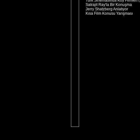
Türk Sinemasında Köy Filmleri (
Satrajit Ray'la Bir Konuşma
Jerry Shatzberg Anlatıyor
Kısa Film Konusu Yarışması