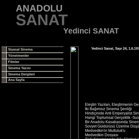
ANADOLU
SANAT
Yedinci SANAT
Yedinci Sanat, Sayı 24, 1.6.19
Siyasal Sinema
Yönetmenler
Filmler
Sinema Yazını
Sinema Dergileri
Ana Sayfa
Eleştiri Yazıları, Eleştirmenin Ge
İki Bağımsız Sinema Şenliği
Hindiçinide Anti Emperyalist S
Hangi Toplumsal Gerçeklik -Sus
Bir Anadolu Kasabasında Sinem
Sovyet Güldürüsü Üzerine Düşü
Medvedkin'in Mutluluk'u
Medvedkin Dosyası