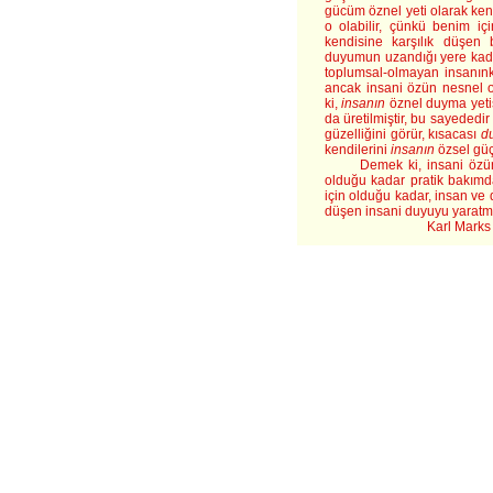
gücüm öznel yeti olarak ken
o olabilir, çünkü benim i
kendisine karşılık düşen 
duyumun uzandığı yere kada
toplumsal-olmayan insanın
ancak insani özün nesnel ol
ki,
insanın
öznel duyma yetisi
da üretilmiştir, bu sayededir 
güzelliğini görür, kısacası
d
kendilerini
insanın
özsel güçl
Demek ki, insani özün 
olduğu kadar pratik bakım
için olduğu kadar, insan ve
düşen insani duyuyu yaratma
Karl Marks