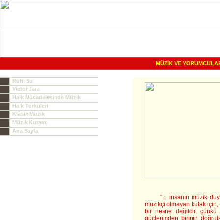
MÜZİK VE YORUMCULA
Ruhi Su
Victor Jara
Halk Mücadelesinde Müzik
Halk Türküleri
Klâsik Müzik
Müzik Kuramı
Ana Sayfa
"... insanın müzik duygus
müzikçi olmayan kulak için
bir nesne değildir, çünk
güçlerimden birinin doğrul